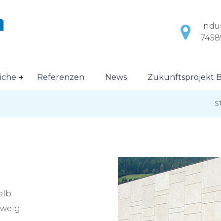
Indus
7458
iche
Referenzen
News
Zukunftsprojekt B
S
elb
hweig