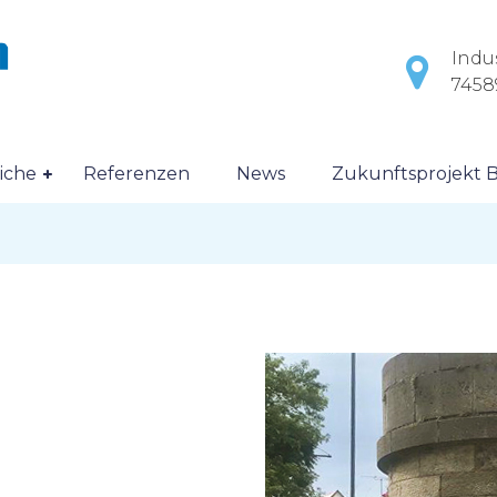
Indus
7458
iche
Referenzen
News
Zukunftsprojekt B